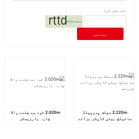
تصدیقی کوڈ
بھیجیں
2.220m سیلف پروپیلڈ 
2.020m خود سے چلنے والا 
سائیلج ہیلی کاپٹر برائے 
چارہ ہارویسٹر
فروخت