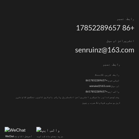
رابطہ نمبر
+86 17852289657
انٹرپرائز ای میل
senruinz@163.com
رابطہ نمبر
رابطہ کریں۔:
لائننگ
ٹیلی فون:
+8617852289657
ای میل:
senruinz@163.com
واٹس ایپ:
+8617852289657
پتہ:
چھوٹے اور مائیکرو انٹرپرائز انڈسٹریل پارک، باؤڈین ٹاؤن، ننگجن کاؤنٹی،
ڈیزہو سٹی، شیڈونگ صوبہ، چین
مزید معلومات کے لیے
WeChat آفیشل اکاؤنٹ