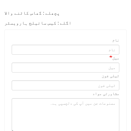
پچھلے : گھاس کاٹنے والا
اگلے : کیس سائیلج ہارویسٹر
نام
میل
ٹیلی فون
مشاورتی مواد