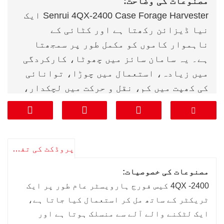
مصنوعات کی وضاحت:
Senrui 4QX-2400 Case Forage Harvester ایک
نیا ڈیزائن رکھتا ہے اور کٹائی کے
ناہموار کاموں کو مکمل طور پر سمجھتا
ہے۔ یہ سامان سائز میں چھوٹا، کارکردگی
میں زیادہ، استعمال میں چوڑا، توانائی
کی کھپت میں کم، نقل و حرکت میں لچکدار،
اور فصلوں کی قطار میں وقفہ کاری سے
محدود نہیں ہے۔ یہ اعلی آپریٹنگ
کارکردگی اور محفوظ اور قابل اعتماد
کارکردگی کے فوائد کو مربوط کرتا ہے۔
پروڈکٹ کی تفصیلات
اسے مختلف برانڈز کے ٹریکٹرز اور کٹائی
مصنوعات کی خصوصیات:
کرنے والوں کے ساتھ ملایا جا سکتا ہے جو
4QX -2400 کیس فورج ہارویسٹر عام طور پر ایک
ضروریات کو پورا کرتے ہیں۔ یہ ایک ہی وقت
ٹریکٹر کے ساتھ مل کر استعمال کیا جاتا ہے،
میں زمین کو کاٹنا، ترتیب وار کھانا
ایک لٹکنے والے آلے سے منسلک ہوتا ہے اور
کھلانا، یکساں کاٹنا، پھینکنا اور سبز