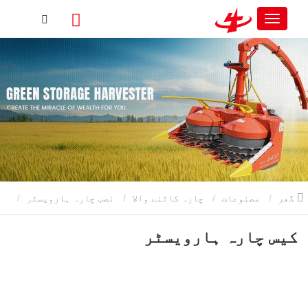
گھر
مصنوعات
چارہ کاٹنے والا
نصب چارہ ہارویسٹر
کیس چارہ ہارویسٹر
کیس چارہ ہارویسٹر