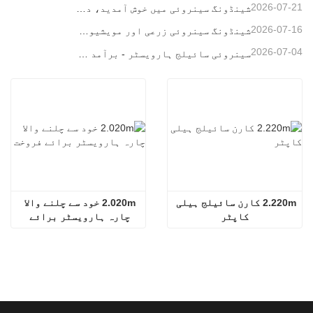
2026-07-21
شینڈونگ سینروئی میں خوش آمدید، دورہ اور معائنہ کے لیے، اور گہرے تعاون پر تبادلہ خیال کرنے کے لیے
2026-07-16
شینڈونگ سینروئی زرعی اور مویشیوں کے آلات کے بیرون ملک کلائنٹس کا دورہ اور معائنہ۔
2026-07-04
سینروئی سائیلج ہارویسٹر - برآمد کے لیے کنٹینرائزڈ
2.220m کارن سائیلج ہیلی 
2.020m خود سے چلنے والا 
کاپٹر
چارہ ہارویسٹر برائے 
فروخت