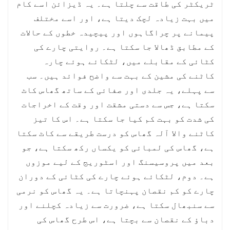
ٹریکٹر کی طاقت سے چلتا ہے۔ یہ ڈیزائن اسے کام
(پیلا) فیڈ فصلوں کو لوڈ کرنا جیسے متعدد
میں بہت زیادہ لچک دیتا ہے، اور اسے مختلف
کام مکمل کر سکتا ہے۔
پیمانے پر چراگاہوں اور پیچیدہ خطوں کے حالات
کے مطابق ڈھالا جا سکتا ہے۔ روایتی چارے کی
کٹائی کے مقابلے میں، لٹکائے ہوئے چارہ
کاٹنے کی مشین کے بہت سے واضح فوائد ہیں۔ سب
سے پہلے، یہ جلدی اور صفائی کے ساتھ گھاس کاٹ
سکتا ہے، جس سے دستی مشقت اور وقت کے اخراجات
کی شدت کو بہت کم کیا جا سکتا ہے۔ اس کا تیز
کاٹنے والا آلہ گھاس کو درست طریقے سے کاٹ سکتا
ہے، گھاس کی لمبائی کو یکساں رکھ سکتا ہے، جو
بعد میں پروسیسنگ اور اسٹوریج کے لیے موزوں
ہے۔ دوم، لٹکائے ہوئے چارے کی کٹائی کے دوران
چارے کو کم نقصان پہنچاتا ہے۔ یہ گھاس کو نرمی
سے سنبھال سکتا ہے، ضرورت سے زیادہ کچلنے اور
دباؤ کے نقصان سے بچتا ہے، اس طرح گھاس کی