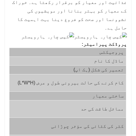
غذائیت اور معیار کو برقرار رکھتا ہے۔ خوراک
کے معیار کو بہتر بنانا اور مویشیوں کی
نشوونما اور صحت کو فروغ دینا بہت اہمیت کا
حامل ہے۔
پروڈکٹ پیرامیٹر:
پروجیکٹس
یون
ماڈل کا نام
/
تعمیر کی شکل (ہک اپ)
/
ملی
کام کرنے کی حالت بیرونی طول و عرض (L*W*H)
میٹ
ساختی معیار
کلو
کلو
مماثل طاقت کی حد
واٹ
ملی
کٹر کی کٹائی کی مؤثر چوڑائی
میٹ