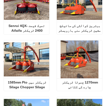
بہترین کوالٹی کی سائیلج 
تھوک قیمت Senrui 4QX-
مشین ٹریکٹر منی ہارویسٹر
2400 ٹریکٹر Aifaifa 
Napier چارہ ہارویسٹر 
سرٹیفیکیشن کے ساتھ
1270mm چھوٹا ٹریکٹر 
ٹریکٹر میں 1585mm Pto 
چارے کی کٹائی
Silage Chopper Silage 
Chopper Machine Mont