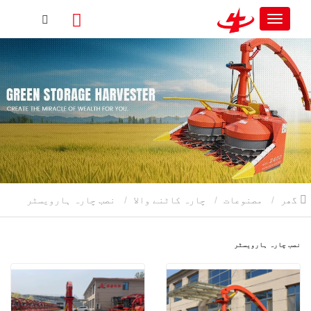
گھر
مصنوعات
چارہ کاٹنے والا
نصب چارہ ہارویسٹر
نصب چارہ ہارویسٹر