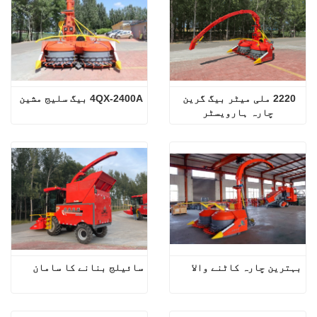
2220 ملی میٹر بیگ گرین 
4QX-2400A بیگ سلیج مشین
چارہ ہارویسٹر
بہترین چارہ کاٹنے والا
سائیلج بنانے کا سامان