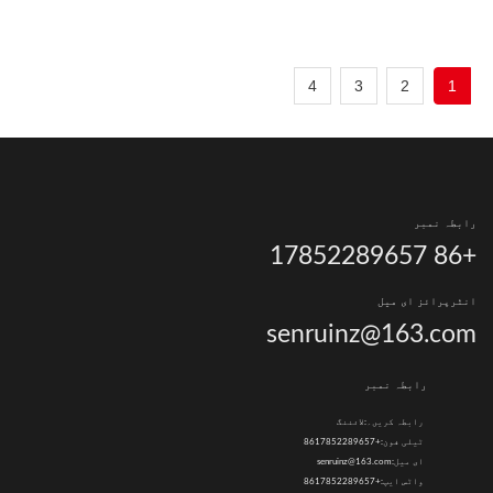
4
3
2
1
رابطہ نمبر
+86 17852289657
انٹرپرائز ای میل
senruinz@163.com
رابطہ نمبر
رابطہ کریں۔:
لائننگ
ٹیلی فون:
+8617852289657
ای میل:
senruinz@163.com
واٹس ایپ:
+8617852289657