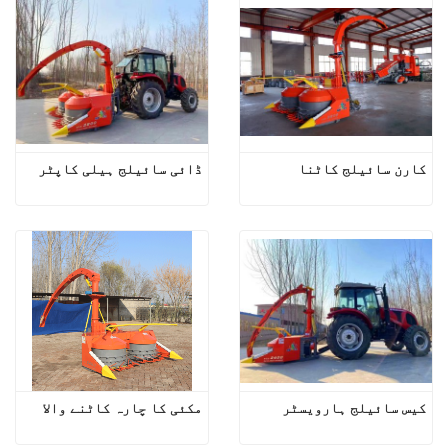
کارن سائیلج کاٹنا
ڈائی سائیلج ہیلی کاپٹر
کیس سائیلج ہارویسٹر
مکئی کا چارہ کاٹنے والا