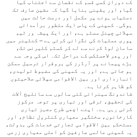
کے دوران کسی قسم کے نقصان سے اجتناب کیا
گیا، اور یقینی بنایا گیا کہ مشین صارف تک
دستیاب ہونے پر مکمل اور درست حالت میں
ہوگی۔ کمپنی کے پاس ایک متطور برآمداتی
سپلائی چینل سسٹم ہے، اور ایک پیشہ ور ٹیم
پوری عملیات کی نگرانی کرتی ہے – کنٹینر میں
سامان لوڈ کرنے سے لے کر کسٹم کلیرنس تک،
اور پھر لاجسٹکس کے مراحل تک۔ اس کی وجہ سے
بڑے پیمانے پر آرڈرز کی بروقرار ترسیل ممکن
ہو جاتی ہے، اور یہ کمپنی کی مضبوط تولیدی،
انبارداری اور بین الاقوامی سپلائی صلاحیتوں
کو ظاہر کرتا ہے۔
شاندونگ سینرائی کئی سالوں سے سائلیج آلات
کی تحقیق، ترقی اور تیاری پر توجہ مرکوز
کرتی رہی ہے۔ اپنے اچھی طرح مجہز تیاری
کارخانوں، سختگیر معیاری کنٹرول نظام، اور
مستحکم بین الاقوامی تجارتی خدمات کی بدولت،
یہ کمپنی عالمی صارفین کو اعلی معیاری زرعی