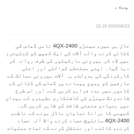
ہے۔
2026/05/23 15:18
حال ہی میں، سینرُی 4QX-2400 نامی گھاس کی
کٹائی کرنے والے آلات کی ایک کھیپ کو کنٹینرز
میں لاد کر بیرونی مارکیٹوں کی طرف روانہ کر
دیا گیا۔ اپنی مستحکم کوالٹی اور اعلی
کارکردگی کی بدولت، یہ آلات بیرونی ممالک کے
صارفین کو وسیع پیمانے پر گھاس کی کٹائی کے
کاموں میں مدد فراہم کریں گے، اور اس طرح
شاندونگ سینرُی کی کاشتکاری مشینری کے میدان
میں بنیادی صنعتی طاقت کو ظاہر کریں گے۔
کمپنی کا برانڈ نمایاں ماڈل ہونے کے ناطے،
4QX-2400 سائلیج حصاد کرنے والا آلہ حصاد
کرنے، کاٹنے اور منتقل کرنے کے تمام عملیات