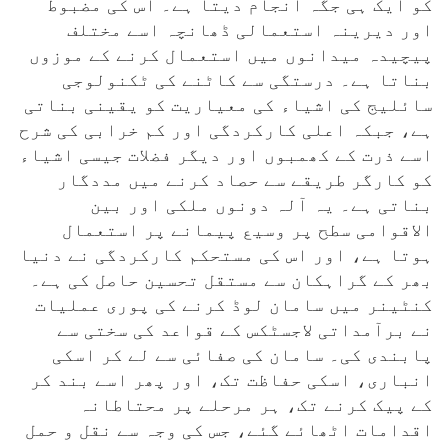
کو ایک ہی جگہ انجام دیتا ہے۔ اس کی مضبوط
اور دیرینہ استعمالی ڈھانچہ اسے مختلف
پیچیدہ میدانوں میں استعمال کرنے کے موزوں
بناتا ہے۔ درستگی سے کاٹنے کی ٹکنولوجی
سائلیج کی اشیاء کی معیاریت کو یقینی بناتی
ہے، جبکہ اعلی کارکردگی اور کم خرابی کی شرح
اسے ذرت کے کھمبوں اور دیگر فضلات جیسی اشیاء
کو کارگر طریقے سے حصاد کرنے میں مددگار
بناتی ہے۔ یہ آلہ دونوں ملکی اور بین
الاقوامی سطح پر وسیع پیمانے پر استعمال
ہوتا ہے، اور اس کی مستحکم کارکردگی نے دنیا
بھر کے گراہکان سے مستقل تحسین حاصل کی ہے۔
کنٹینر میں سامان لوڈ کرنے کی پوری عملیات
نے برآمداتی لاجسٹکس کے قواعد کی سختی سے
پابندی کی۔ سامان کی صفائی سے لے کر اسکی
انباری، اسکی حفاظت تک، اور پھر اسے بند کر
کے پیک کرنے تک، ہر مرحلے پر محتاطانہ
اقدامات اٹھائے گئے، جس کی وجہ سے نقل و حمل