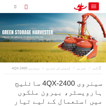
گھر
خبریں
کمپنی کی خبریں
سینروی 4QX-2400
سائلیج ہارویسٹر، بیرون ملکوں میں استعمال کے لیے تیار
سینروی 4QX-2400 سائلیج
ہارویسٹر، بیرون ملکوں
ہے۔
میں استعمال کے لیے تیار