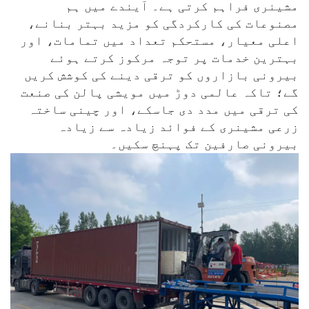
مشینری فراہم کرتی ہے۔ آیندے میں ہم
مصنوعات کی کارکردگی کو مزید بہتر بنانے،
اعلی معیار، مستحکم تعداد میں تمامات، اور
بہترین خدمات پر توجہ مرکوز کرتے ہوئے
بیرونی بازاروں کو ترقی دینے کی کوشش کریں
گے؛ تاکہ عالمی دوڑ میں مویشی پالن کی صنعت
کی ترقی میں مدد دی جاسکے، اور چینی ساختہ
زرعی مشینری کے فوائد زیادہ سے زیادہ
بیرونی صارفین تک پہنچ سکیں۔