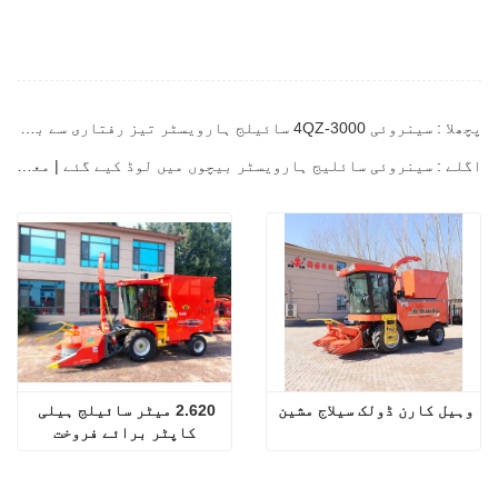
پچھلا : سینروئی 4QZ-3000 سائیلج ہارویسٹر تیز رفتاری سے بھیج دیا گیا۔
اگلے : سینروئی سائلیج ہارویسٹر بیچوں میں لوڈ کیے گئے | معیار خزاں کی مستحکم فصل کو یقینی بناتا ہے
وہیل کارن ڈولک سیلاج مشین
2.620 میٹر سائیلج ہیلی 
کاپٹر برائے فروخت